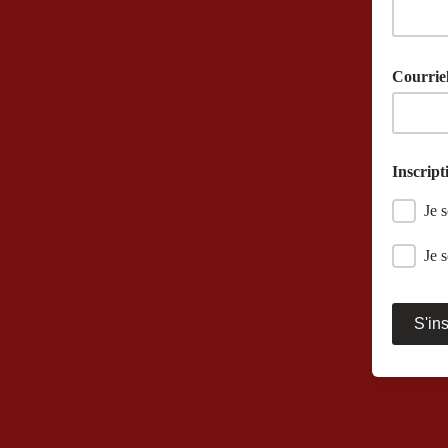
Courrie
Inscript
Je 
Je 